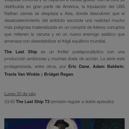
traspasa fronteras y se expande a escala global. Con la cura ya
distribuida en gran parte de América, la tripulación del USS
Nathan James se desplaza a Asia, donde descubren que el
desabastecimiento del antídoto esconde una realidad mucho
más peligrosa materializada en un complot de líderes corruptos
que retienen la vacuna y en un nuevo enemigo asiático que
amenaza con desestabilizar el frágil equilibrio mundial.
The Last Ship
es un thriller postapocalíptico con una
producción ambiciosa y muchas dosis de acción. La serie está
Eric Dane
Adam Baldwin
protagonizada, entre otros, por
,
,
Travis Van Winkle
Bridget Regan
y
.
Lunes 20 de julio
The Last Ship T3
23:40
(emisión regular a doble episodio)