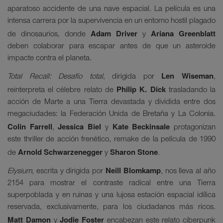
aparatoso accidente de una nave espacial. La película es una
intensa carrera por la supervivencia en un entorno hostil plagado
Adam Driver
Ariana Greenblatt
de dinosaurios, donde
y
deben colaborar para escapar antes de que un asteroide
impacte contra el planeta.
Len Wiseman
Total Recall: Desafío total
, dirigida por
,
Philip K. Dick
reinterpreta el célebre relato de
trasladando la
acción de Marte a una Tierra devastada y dividida entre dos
megaciudades: la Federación Unida de Bretaña y La Colonia.
Colin Farrell
Jessica Biel
Kate Beckinsale
,
y
protagonizan
este thriller de acción frenético, remake de la película de 1990
Arnold Schwarzenegger
Sharon Stone
de
y
.
Neill Blomkamp
Elysium
, escrita y dirigida por
, nos lleva al año
2154 para mostrar el contraste radical entre una Tierra
superpoblada y en ruinas y una lujosa estación espacial idílica
reservada, exclusivamente, para los ciudadanos más ricos.
Matt Damon
Jodie Foster
y
encabezan este relato ciberpunk