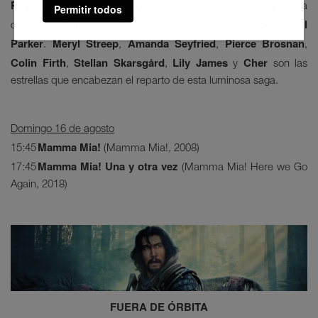
Phyllida Lloyd
se encarga de la dirección de la película
Permitir todos
Ol
original, mientras que la continuación corre a cargo de
Parker
Meryl Streep
Amanda Seyfried
Pierce Brosnan
.
,
,
,
Colin Firth
Stellan Skarsgård
Lily James
Cher
,
,
y
son las
estrellas que encabezan el reparto de esta luminosa saga.
Domingo 16 de agosto
Mamma Mia!
15:45
(Mamma Mia!, 2008)
Mamma Mia! Una y otra vez
17:45
(Mamma Mia! Here we Go
Again, 2018)
FUERA DE ÓRBITA