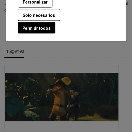
Personalizar
(dial 30), Orange TV (dial 13), Euskaltel (dial 16), R (dial 22), Telecable (dial
9), Virgin Telco (dial 20), Tivify (dial 16) y a través de Agile TV (dial 24).
Solo necesarios
Para más información:
Área de prensa de Warner TV
Permitir todos
Síguenos en
Twitter
,
Facebook
,
Instagram
y
YouTube
Imágenes