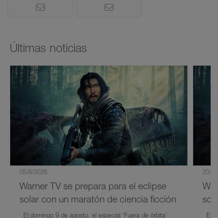
Últimas noticias
05/8/2026
20/7/
Warner TV se prepara para el eclipse
War
solar con un maratón de ciencia ficción
sol
El domingo 9 de agosto, el especial 'Fuera de órbita'
El 9 