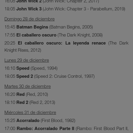
John Wick 2
16:05
(John Wick: Chapter 2, 2017)
John Wick 3
18:05
(John Wick: Chapter 3 - Parabellum, 2019)
Domingo 28 de diciembre
Batman Begins
15:45
(Batman Begins, 2005)
El caballero oscuro
17:55
(The Dark Knight, 2008)
El caballero oscuro: La leyenda renace
20:25
(The Dark
Knight Rises, 2012)
Lunes 29 de diciembre
Speed
16:10
(Speed, 1994)
Speed 2
18:05
(Speed 2: Cruise Control, 1997)
Martes 30 de diciembre
Red
16:20
(Red, 2010)
Red 2
18:10
(Red 2, 2013)
Miércoles 31 de diciembre
Acorralado
15:25
(First Blood, 1982)
Rambo: Acorralado Parte II
17:00
(Rambo: First Blood Part II,