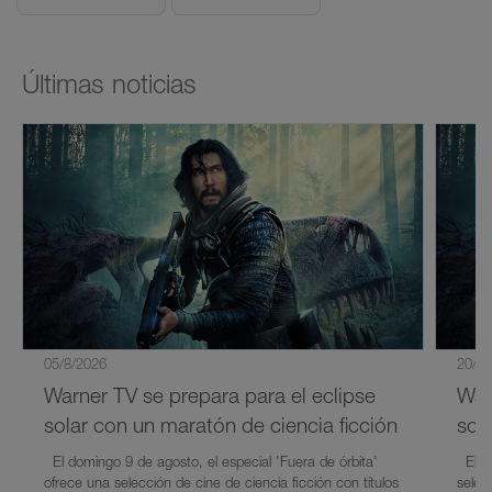
Últimas noticias
05/8/2026
20/7/
Warner TV se prepara para el eclipse
War
solar con un maratón de ciencia ficción
sol
El domingo 9 de agosto, el especial 'Fuera de órbita'
El 9 
ofrece una selección de cine de ciencia ficción con títulos
selec