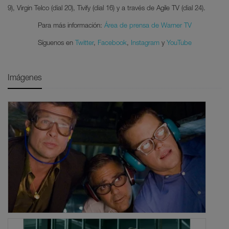
9), Virgin Telco (dial 20), Tivify (dial 16) y a través de Agile TV (dial 24).
Para más información:
Área de prensa de Warner TV
Síguenos en
Twitter
,
Facebook
,
Instagram
y
YouTube
Imágenes