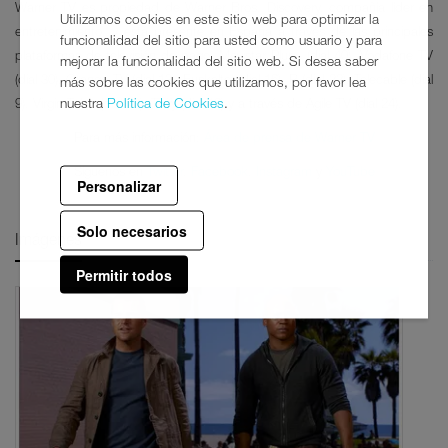
Warner TV es propiedad de Warner Bros. Discovery, compañía líder en
Utilizamos cookies en este sitio web para optimizar la
entretenimiento, y está presente en España a través de las principales
funcionalidad del sitio para usted como usuario y para
plataformas de televisión de pago: Movistar Plus+ (dial 40), Vodafone TV
mejorar la funcionalidad del sitio web. Si desea saber
(dial 30), Orange TV (dial 13), Euskaltel (dial 16), R (dial 22), Telecable (dial
más sobre las cookies que utilizamos, por favor lea
nuestra
Política de Cookies
.
9), Virgin Telco (dial 20), Tivify (dial 16) y a través de Agile TV (dial 24).
Para más información:
Área de prensa de Warner TV
Síguenos en
Twitter
,
Facebook
,
Instagram
y
YouTube
Personalizar
Solo necesarios
Imágenes
Permitir todos