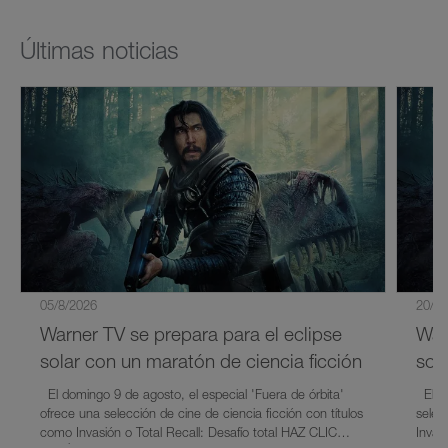
Últimas noticias
05/8/2026
20/7/
Warner TV se prepara para el eclipse
War
solar con un maratón de ciencia ficción
sol
El domingo 9 de agosto, el especial 'Fuera de órbita'
El 9 
ofrece una selección de cine de ciencia ficción con títulos
selec
como Invasión o Total Recall: Desafío total HAZ CLIC
Invasi