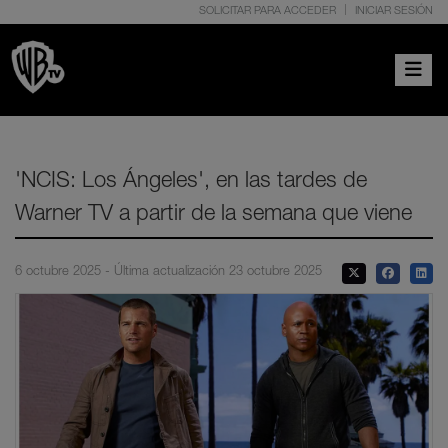
SOLICITAR PARA ACCEDER
INICIAR SESIÓN
Toggle 
'NCIS: Los Ángeles', en las tardes de
Warner TV a partir de la semana que viene
6 octubre 2025 - Última actualización 23 octubre 2025