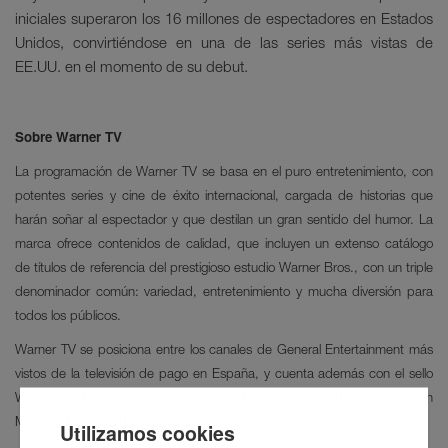
iniciales superaron los 16 millones de espectadores en Estados
Unidos, convirtiéndose en una de las series más vistas de
EE.UU. en el momento de su debut.
Sobre Warner TV
La programación de Warner TV se basa en el puro entretenimiento, con
potentes series y cine de éxito internacional, cargada de historias que
harán soñar al espectador y que destilan un gran sentido del humor. La
marca ofrece contenidos de calidad, que incluyen un extenso catálogo
de títulos de referencia del prestigioso estudio Warner Bros., con un triple
denominador común: variedad, entretenimiento y mucha diversión para
todos los públicos.
Warner TV se posiciona entre los canales de General Entertainment más
vistos de la televisión de pago en España, y cuenta además con el sello
Warner TV Now, su oferta de contenidos bajo demanda disponible en
Movistar Plus+, Vodafone TV, Orange TV, entre otros operadores.
Utilizamos cookies