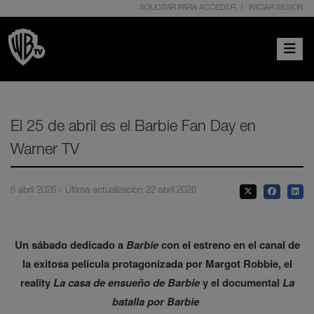
SOLICITAR PARA ACCEDER
INICIAR SESIÓN
Toggle 
El 25 de abril es el Barbie Fan Day en
Warner TV
6 abril 2026 - Última actualización 22 abril 2026
Un sábado dedicado a
Barbie
con el estreno en el canal de
la exitosa película protagonizada por Margot Robbie, el
reality
La casa de ensueño de Barbie
y el documental
La
batalla por Barbie