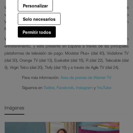
Personalizar
Warner TV se posiciona entre los canales de General Entertainment más
vistos de la televisión de pago en España, y cuenta además con el sello
Solo necesarios
Warner TV Now, su oferta de contenidos bajo demanda disponible en
Movistar Plus+, Vodafone TV, Orange TV, entre otros operadores.
Permitir todos
Warner TV es propiedad de Warner Bros. Discovery, compañía líder en
entretenimiento, y está presente en España a través de las principales
plataformas de televisión de pago: Movistar Plus+ (dial 40), Vodafone TV
(dial 30), Orange TV (dial 13), Euskaltel (dial 16), R (dial 22), Telecable (dial
9), Virgin Telco (dial 20), Tivify (dial 16) y a través de Agile TV (dial 24).
Para más información:
Área de prensa de Warner TV
Síguenos en
Twitter
,
Facebook
,
Instagram
y
YouTube
Imágenes