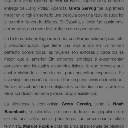
taquillera de la historia de Warner Bros., superando a la última
Greta Gerwig
entrega de
Harry Potter
. Además,
fue la primera
mujer en dirigir en solitario una película con una taquilla superior
a los mil millones de dólares. En España, el éxito fue igualmente
abrumador, con más de 5 millones de espectadores.
La historia está protagonizada por una Barbie estereotípica, feliz
y despreocupada, que tiene una vida idílica en un mundo
perfecto donde todas las mujeres son exitosas y cada día es
mejor que el anterior. Sin embargo, empieza a experimentar
pensamientos inusuales y cambios físicos, lo que provoca que
acabe visitando el mundo real para encontrar respuestas. En
este viaje, acompañada por un Ken en plena crisis de identidad,
Barbie descubrirá las complejidades, contradicciones y bellezas
de la condición humana y de su propia existencia.
Greta Gerwig
Noah
La directora y coguionista
, junto a
Baumbach
, transformó a un icono de la cultura popular en el
eje de una sátira social para lograr un emocionante relato
Margot Robbie
feminista.
dota de alma al personaje de plástico